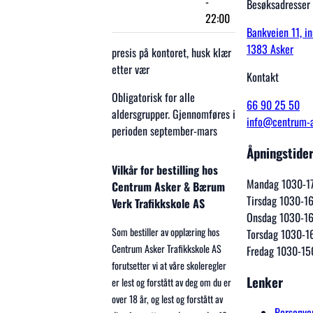
-
Besøksadresser
22:00
Bankveien 11, i
1383 Asker
presis på kontoret, husk klær
etter vær
Kontakt
Obligatorisk for alle
66 90 25 50
aldersgrupper. Gjennomføres i
info@centrum-a
perioden september-mars
Åpningstide
Vilkår for bestilling hos
Mandag 1030-1
Centrum Asker & Bærum
Tirsdag 1030-1
Verk Trafikkskole AS
Onsdag 1030-1
Som bestiller av opplæring hos
Torsdag 1030-1
Centrum Asker Trafikkskole AS
Fredag 1030-15
forutsetter vi at våre skoleregler
Lenker
er lest og forstått av deg om du er
over 18 år, og lest og forstått av
Personve