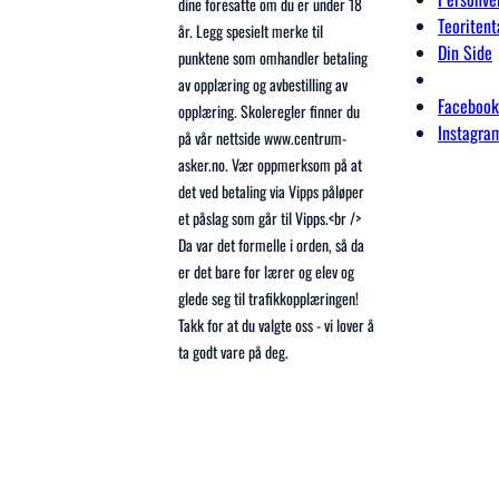
dine foresatte om du er under 18
Teoriten
år. Legg spesielt merke til
Din Side
punktene som omhandler betaling
av opplæring og avbestilling av
Facebook
opplæring. Skoleregler finner du
Instagra
på vår nettside www.centrum-
asker.no. Vær oppmerksom på at
det ved betaling via Vipps påløper
et påslag som går til Vipps.<br />
Da var det formelle i orden, så da
er det bare for lærer og elev og
glede seg til trafikkopplæringen!
Takk for at du valgte oss - vi lover å
ta godt vare på deg.