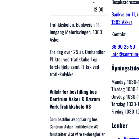
-
Besøksadresse
12:00
Bankveien 11, 
1383 Asker
Trafikkskolen, Bankveien 11,
inngang Meierisvingen, 1383
Kontakt
Asker
66 90 25 50
For deg over 25 år. Omhandler
info@centrum-
Plikter ved trafikkuhell og
førstehjelp samt Tiltak ved
Åpningstide
trafikkulykke
Mandag 1030-
Tirsdag 1030-
Vilkår for bestilling hos
Onsdag 1030-
Centrum Asker & Bærum
Torsdag 1030-
Verk Trafikkskole AS
Fredag 1030-1
Som bestiller av opplæring hos
Lenker
Centrum Asker Trafikkskole AS
forutsetter vi at våre skoleregler er
Personv