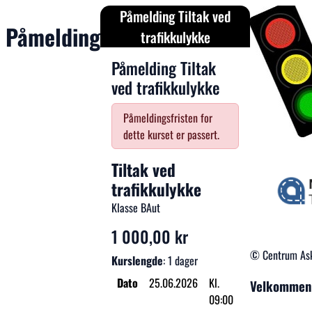
Påmelding Tiltak ved
Påmelding
trafikkulykke
Påmelding Tiltak
ved trafikkulykke
Påmeldingsfristen for
dette kurset er passert.
Tiltak ved
trafikkulykke
Klasse BAut
1 000,00 kr
© Centrum Ask
Kurslengde
: 1 dager
Dato
25.06.2026
Kl.
Velkommen
09:00