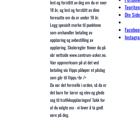
lest og forstått av deg om du er over
Teorite
18 år, og lest og forstått av dine
Din Side
foresatte om du er under 18 år.
Legg spesielt merke til punktene
Faceboo
som omhandler betaling av
Instagr
opplæring og avbestilling av
opplæring. Skoleregler finner du på
vår nettside www.centrum-asker.no.
Vær oppmerksom på at det ved
betaling via Vipps påløper et påslag
som går til Vipps.<br />
Da var det formelle i orden, så da er
det bare for lærer og elev og glede
seg til trafikkopplæringen! Takk for
at du valgte oss - vi lover å ta godt
vare på deg.