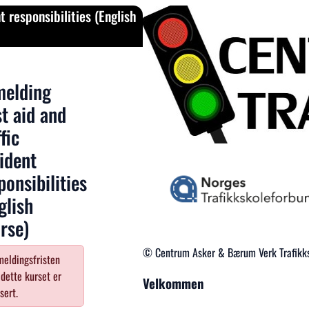
t responsibilities (English
melding
st aid and
ffic
ident
ponsibilities
glish
rse)
© Centrum Asker & Bærum Verk Trafikks
eldingsfristen
 dette kurset er
Velkommen
sert.