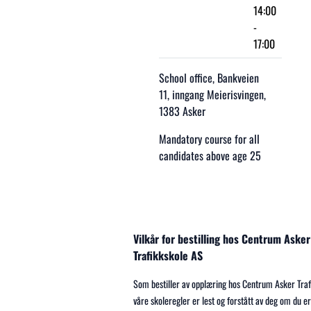
14:00
-
17:00
School office, Bankveien
11, inngang Meierisvingen,
1383 Asker
Mandatory course for all
candidates above age 25
Vilkår for bestilling hos Centrum Ask
Trafikkskole AS
Som bestiller av opplæring hos Centrum Asker Trafi
våre skoleregler er lest og forstått av deg om du er 