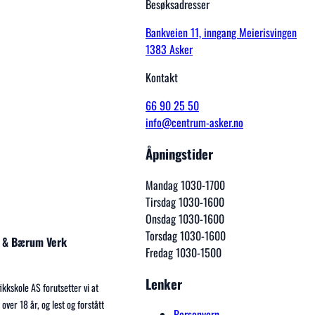
Besøksadresser
Bankveien 11, inngang Meierisvingen
1383 Asker
Kontakt
66 90 25 50
info@centrum-asker.no
Åpningstider
Mandag 1030-1700
Tirsdag 1030-1600
Onsdag 1030-1600
Torsdag 1030-1600
er & Bærum Verk
Fredag 1030-1500
Lenker
kkskole AS forutsetter vi at
over 18 år, og lest og forstått
Personvern