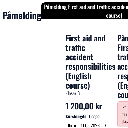
Påmelding First aid and traffic acciden
Påmelding
course)
First aid and
På
traffic
Fir
accident
tra
responsibilities
acc
(English
res
course)
(En
cou
Klasse B
1 200,00 kr
Påm
for
Kurslengde
: 1 dager
pas
Dato
11.05.2026
Kl.