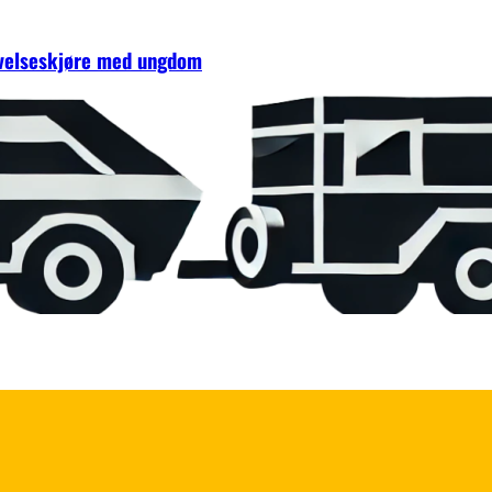
øvelseskjøre med ungdom